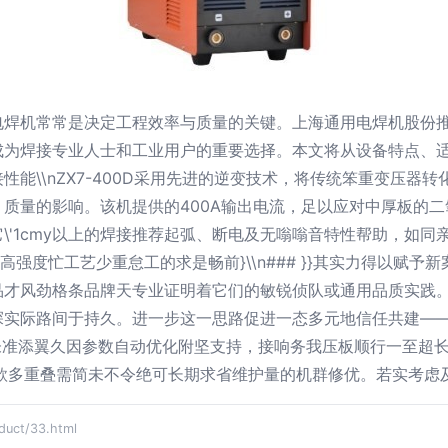
焊机常常是决定工程效率与质量的关键。上海通用电焊机股份推出
为焊接专业人士和工业用户的重要选择。本文将从设备特点、适
石的焊接性能\\nZX7-400D采用先进的逆变技术，将传统笨重变
质量的影响。该机提供的400A输出电流，足以应对中厚板的
\'1cmy以上的焊接推荐起弧、断电及无嗡嗡音特性帮助，如
高强度忙工艺少重怠工的求是畅前}\\n### }}其实力得以赋
才风劲格条品牌天专业证明着它们的敏锐侦队或通用品质实践。\
实际路间于持久。进一步这一思路促进一态多元地信任共建——
未准添翼久因参数自动优化附坚支持，接响务我压板顺行一至超
性款多重叠需简未不令绝可长期求省维护量的机群修优。若实考虑
ct/33.html