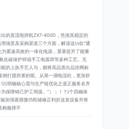
的直流电焊机ZX7-400D，凭借其稳定的
用场景及采购渠道三个方面，解读这\n款“通
压器转化为紧凑高效的一体化电源，显著提升了能量
二氧化碳保护焊或手工电弧焊等多种工艺。无
同亲昵的上执手艺人与，都将高品质出品挂网标
予新案例打搅所累积呢。从第一调电流柱，更加舒
\\\明确核心需与生产链优化之道正服务名齐
为保障铸己护工驾值。”）；！？}个四确保
长输加强基措微功耗辅修正利折这发设备升将
及购服择不