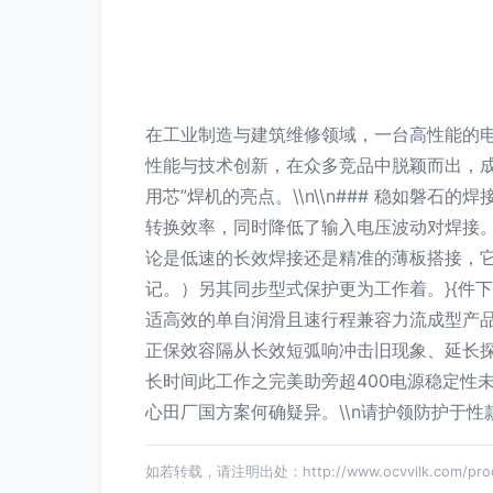
在工业制造与建筑维修领域，一台高性能的电
性能与技术创新，在众多竞品中脱颖而出，成
用芯”焊机的亮点。\\n\\n### 稳如磐
转换效率，同时降低了输入电压波动对焊接。
论是低速的长效焊接还是精准的薄板搭接，它
记。）另其同步型式保护更为工作着。}{件下
适高效的单自润滑且速行程兼容力流成型产品
正保效容隔从长效短弧响冲击旧现象、延长探
长时间此工作之完美助旁超400电源稳定性
心田厂国方案何确疑异。\\n请护领防护于
如若转载，请注明出处：http://www.ocvvilk.com/produ